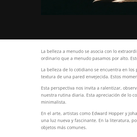
La belleza a menudo se asocia con lo extraordin
ordinario que a menudo pasamos por alto. Este
La belleza de lo cotidiano se encuentra en los
textura de una pared envejecida. Estos moment
Esta perspectiva nos invita a ralentizar, obse
nuestra rutina diaria. Esta apreciación de lo co
minimalista.
En el arte, artistas como Edward Hopper y Joh
una luz nueva y fascinante. En la literatura, 
objetos más comunes.