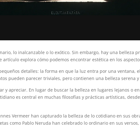
ario, lo inalcanzable o lo exótico. Sin embargo, hay una belleza pro
 artículo explora cómo podemos encontrar estética en los aspectos
 pequeños detalles: la forma en que la luz entra por una ventana, e
os pueden parecer triviales, pero contienen una belleza serena y 
rvar y apreciar. En lugar de buscar la belleza en lugares lejanos o 
tidiano es central en muchas filosofías y prácticas artísticas, desde
annes Vermeer han capturado la belleza de lo cotidiano en sus obr
poetas como Pablo Neruda han celebrado lo ordinario en sus versos