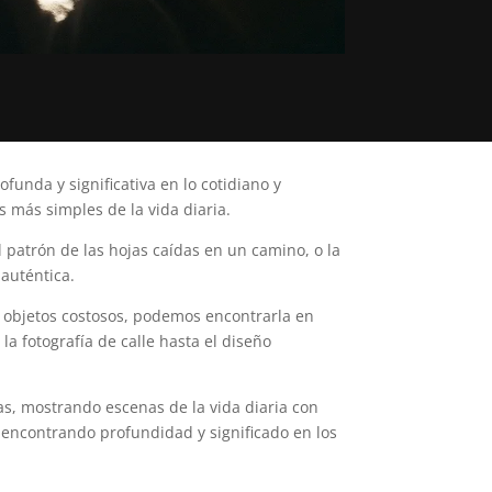
funda y significativa en lo cotidiano y
 más simples de la vida diaria.
l patrón de las hojas caídas en un camino, o la
auténtica.
en objetos costosos, podemos encontrarla en
 la fotografía de calle hasta el diseño
as, mostrando escenas de la vida diaria con
, encontrando profundidad y significado en los